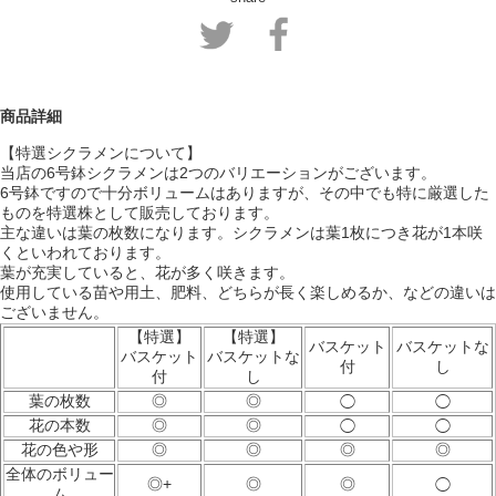
商品詳細
【特選シクラメンについて】
当店の6号鉢シクラメンは2つのバリエーションがございます。
6号鉢ですので十分ボリュームはありますが、その中でも特に厳選した
ものを特選株として販売しております。
主な違いは葉の枚数になります。シクラメンは葉1枚につき花が1本咲
くといわれております。
葉が充実していると、花が多く咲きます。
使用している苗や用土、肥料、どちらが長く楽しめるか、などの違いは
ございません。
【特選】
【特選】
バスケット
バスケットな
バスケット
バスケットな
付
し
付
し
葉の枚数
◎
◎
◯
◯
花の本数
◎
◎
◯
◯
花の色や形
◎
◎
◎
◎
全体のボリュー
◎+
◎
◎
◯
ム