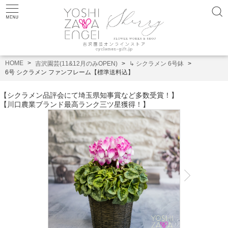
HOME
吉沢園芸(11&12月のみOPEN)
↳ シクラメン 6号鉢
6号 シクラメン ファンフレーム【標準送料込】
【シクラメン品評会にて埼玉県知事賞など多数受賞！】
【川口農業ブランド最高ランク三ツ星獲得！】