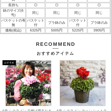
長持ち
◎
◎
◎
◎
鉢のサイズ(6
同じ
同じ
同じ
同じ
号)
バスケットの有
バスケット
バスケット
プラ鉢のみ
プラ鉢のみ
無
付
付
価格(税込)
6325円
5005円
5225円
3905円
RECOMMEND
おすすめアイテム
6号 シクラメン 品種は園主おま
6号 シクラメン ヨハン シュトラ