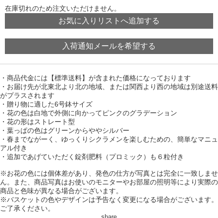
在庫切れのため注文いただけません。
お気に入りリストへ追加する
入荷通知メールを希望する
・商品代金には【標準送料】が含まれた価格になっております
・お届け先が北東北より北の地域、または関西より西の地域は別途送料
がプラスされます
・贈り物に適した6号鉢サイズ
・花の色は白地で外側に向かってピンクのグラデーション
・花の形はストレート型
・葉っぱの色はグリーンからややシルバー
・春までながーく、ゆっくりシクラメンを楽しむための、簡単なマニュ
アル付き
・追加であげていただく錠剤肥料（プロミック）も６粒付き
※お花の色には個体差があり、発色の仕方が写真とは完全に一致しませ
ん。また、商品写真はお使いのモニターやお部屋の照明等により実際の
商品と色味が異なる場合がございます。
※バスケットの色やデザインは予告なく変更になる場合がございます。
ご了承ください。
share