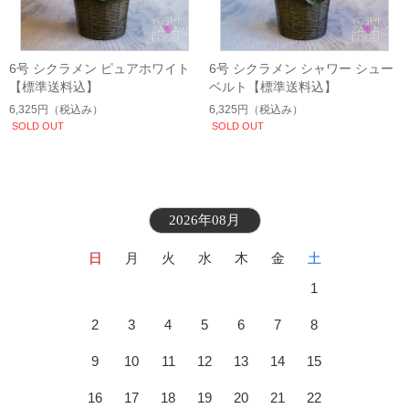
6号 シクラメン ピュアホワイト
6号 シクラメン シャワー シュー
【標準送料込】
ベルト【標準送料込】
6,325円
（税込み）
6,325円
（税込み）
SOLD OUT
SOLD OUT
2026年08月
日
月
火
水
木
金
土
1
2
3
4
5
6
7
8
9
10
11
12
13
14
15
16
17
18
19
20
21
22