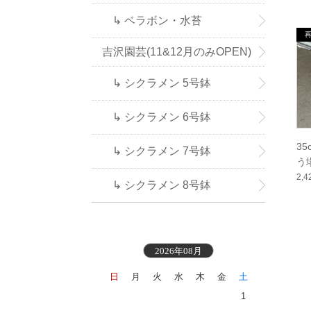
↳ ベラボン・水苔
吉沢園芸(11&12月のみOPEN)
↳ シクラメン 5号鉢
↳ シクラメン 6号鉢
3
↳ シクラメン 7号鉢
う
2,
↳ シクラメン 8号鉢
2026年08月
日
月
火
水
木
金
土
1