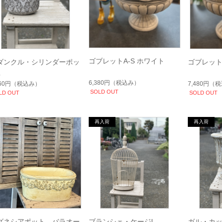
ゴブレットA-S ホワイト
ダンクル・シリンダーポッ
ゴブレット
L
6,380円
（税込み）
760円
（税込み）
7,480円
（税
SOLD OUT
LD OUT
SOLD OUT
グネシアポット バラオー
ブランシェ・ケージL
ガル・カ