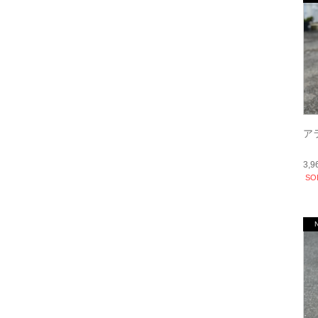
ア
3,
SO