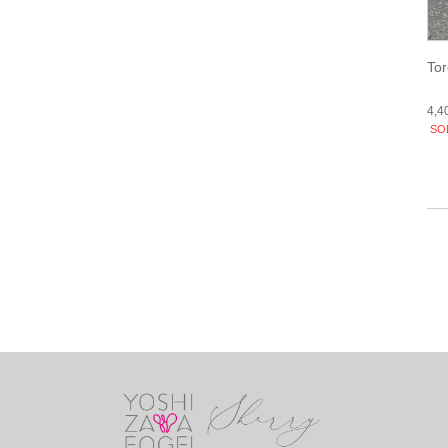
Tor
4,
SO