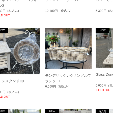
ルS
080円
（税込み）
12,100円
（税込み）
5,390円
（税
LD OUT
Glass Dun
モンデリックレクタングルプ
ーススタンド白L
ランターL
6,600円
（税
6,050円
（税込み）
SOLD OUT
300円
（税込み）
LD OUT