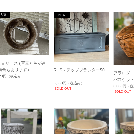
5cm リース (写真と色が違
場合もあります）
RHSステッププランター50
アラログ
420円
（税込み）
バスケッ
8,580円
（税込み）
3,630円
（税
SOLD OUT
SOLD OUT