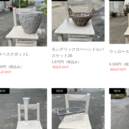
モンデリックローハンドルバ
ウィロー
ラベスクポットL
スケット26
1,870円
（税込み）
4,180円
（税
960円
（税込み）
SOLD OUT
SOLD OUT
LD OUT