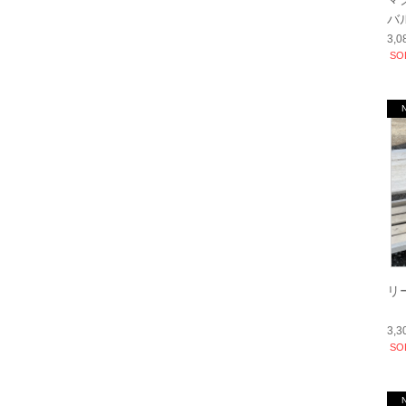
バ
3,
SO
リ
3,
SO