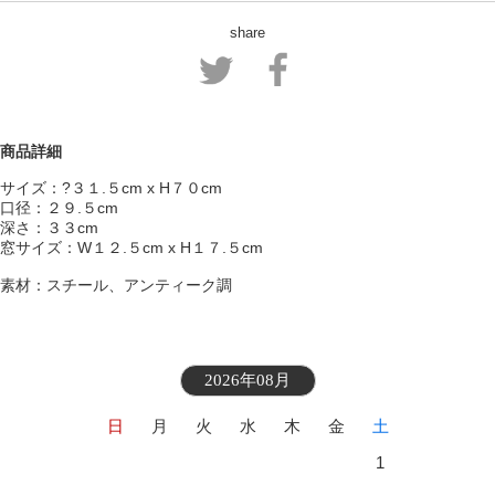
share
商品詳細
サイズ：?３１.５cm x H７０cm
口径：２９.５cm
深さ：３３cm
窓サイズ：W１２.５cm x H１７.５cm
素材：スチール、アンティーク調
2026年08月
日
月
火
水
木
金
土
1